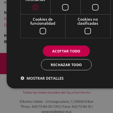
empadronados/as en Eibar: 7 €
Inscripciones:
https://formularioak.eibar.eus/es/berrerabilietaberras
Cookies de
Cookies no
funcionalidad
clasificadas
02
Mas información sobre los Talleres “Reutiliza y
Reinventa”
aquí
ACEPTAR TODO
Mapa del Sitio
Aviso legal
Política de cookies
Contacto
RECHAZAR TODO
Accesibilidad
MOSTRAR DETALLES
Todas las redes sociales del Ayuntamiento
Eibarko Udala - Untzaga plaza, 1 | 20600 Eibar
Tfnoa.: 943 70 84 00 / 010 | Faxa: 943 70 84 16 |
pegora@eibar.eus