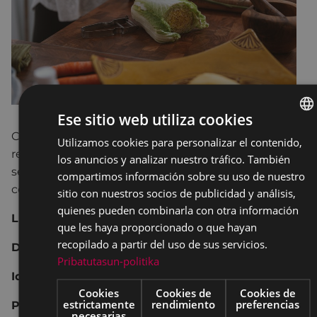
Ese sitio web utiliza cookies
Crea, con ayuda del equipo de Baratze, nuevas
Utilizamos cookies para personalizar el contenido,
BASQU
recetas aprovechando los RESTOS de COMIDA que
los anuncios y analizar nuestro tráfico. También
SPANIS
se te acumulan en la nevera y prueba diferentes
compartimos información sobre su uso de nuestro
comidas RICAS y SALUDABLES.
sitio con nuestros socios de publicidad y análisis,
quienes pueden combinarla con otra información
Lugar:
Cocina de Portalea, Bista Eder 10, Eibar
que les haya proporcionado o que hayan
recopilado a partir del uso de sus servicios.
Día y hora:
22 de noviembre: 18:00 – 20:00
Pribatutasun-politika
Idioma:
bilingüe
Cookies
Cookies de
Cookies de
estrictamente
rendimiento
preferencias
Precio:
empadronados/as en Eibar: 4 €/ No
necesarias