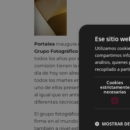
Ese sitio we
Portalea
inaugura el 13 de diciembre la e
Utilizamos cookie
Grupo Fotográfico del Club Deportivo E
compartimos infor
todos los años por estas fechas y en ella l
análisis, quiene
comisión tienen la oportunidad de expone
recopilado a parti
día de hoy son alrededor de 20 los foto-
todos los martes en la sede que tienen en
Cookies
estrictamente
uno de ellos presentará entre tres o cuatr
necesarias
al igual que en anteriores ediciones, será 
diferentes técnicas y estilos.
El grupo fotográfico eibarrés se ha conve
firme en el mundo de la fotografía, no sol
MOSTRAR DE
también a nivel estatal. Esto se debe en