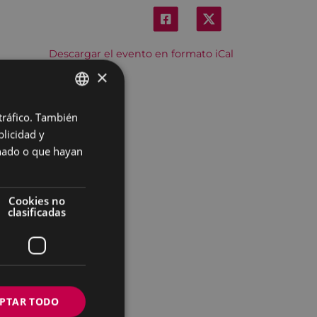
Descargar el evento en formato iCal
×
 tráfico. También
BASQUE
licidad y
SPANISH
onado o que hayan
Cookies no
clasificadas
PTAR TODO