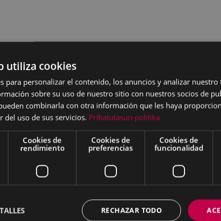
b utiliza cookies
xposición colectiva del
s para personalizar el contenido, los anuncios y analizar nuestro
ibar.
La muestra llega
mación sobre su uso de nuestro sitio con nuestros socios de pub
os fotógrafos de la
s pueden combinarla con otra información que les haya proporci
r sus últimos trabajos. A
r del uso de sus servicios.
Pribatutasun-politika
aficionados que se reúnen
 el Club Deportivo, y cada
Cookies de
Cookies de
Cookies de
rendimiento
preferencias
funcionalidad
o fotografías. La temática,
libre y se podrán ver
rtido en un referente
o en Euskal Herria,
TALLES
RECHAZAR TODO
ACE
 gran medida a que en