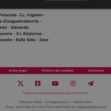
 de Fotografía.
alacios- J.L. Irigoien -
te Eizagaetxeberria -
énez - Eduardo
cena - J.I. Aizpurua -
zuelo - Rafa Sola - Jose
Aviso legal
Política de cookies
Contacto
Todas las redes sociales del Ayuntamiento
Eibarko Udala - Untzaga plaza, 1 | 20600 Eibar
Tfnoa.: 943 70 84 00 / 010 | Faxa: 943 70 84 16 | pegora@eibar.eus