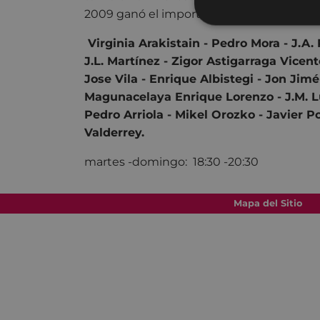
2009 ganó el importante Premio Nacional
Virginia Arakistain - Pedro Mora - J.A. P
J.L. Martínez - Zigor Astigarraga Vicen
Jose Vila - Enrique Albistegi - Jon Jim
Magunacelaya Enrique Lorenzo - J.M. Lu
Pedro Arriola - Mikel Orozko - Javier Po
Valderrey.
martes -domingo: 18:30 -20:30
Mapa del Sitio