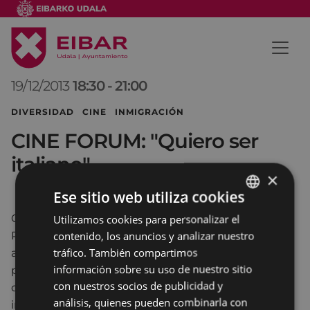
19/12/2013
18:30
-
21:00
DIVERSIDAD CINE INMIGRACIÓN
CINE FORUM: "Quiero ser
italiano"
×
Ese sitio web utiliza cookies
Con motivo del DÍA INTERNACIONAL DE LAS
Utilizamos cookies para personalizar el
BASQUE
contenido, los anuncios y analizar nuestro
PERSONAS MIGRANTES, el 19 de diciembre, jueves,
SPANISH
tráfico. También compartimos
a las 18.30, en el Salón de Actos de Portalea se
información sobre su uso de nuestro sitio
proyectará la comedia "Quiero ser italiano" y
con nuestros socios de publicidad y
después habrá un debate donde se analizará la
análisis, quienes pueden combinarla con
integración de las segundas generaciones de