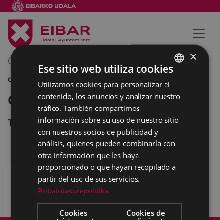
×
02/04/2012
00:00
-
23:00
Ese sitio web utiliza cookies
CINE
Utilizamos cookies para personalizar el
BASQUE
contenido, los anuncios y analizar nuestro
Cine en el Coliseo
SPANISH
tráfico. También compartimos
información sobre su uso de nuestro sitio
Teatro Coliseo
con nuestros socios de publicidad y
análisis, quienes pueden combinarla con
otra información que les haya
MONEYBALL: ROMPIENDO LAS REGLAS
proporcionado o que hayan recopilado a
20:30
partir del uso de sus servicios.
INTOCABLE
20:30
Pribatutasun-politika
LOS IDUS DE MARZO
20:30
Cookies
Cookies de