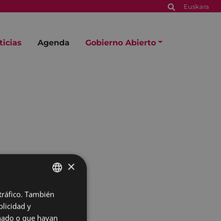
Euskara
ticias
Agenda
Gobierno Abierto
×
 tráfico. También
BASQUE
licidad y
SPANISH
onado o que hayan