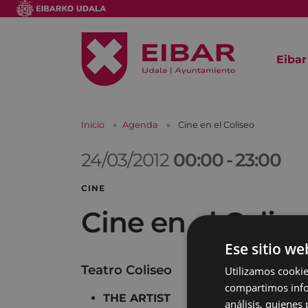
Eibar
Inicio
Agenda
Cine en el Coliseo
24/03/2012
00:00
-
23:00
CINE
Cine en el Colis
Ese sitio we
Teatro Coliseo
Utilizamos cookie
compartimos infor
THE ARTIST
17:00 19:45 22:30
análisis, quiene