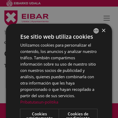
×
13/01/2012
00:00
-
00:00
Ese sitio web utiliza cookies
CINE
Utilizamos cookies para personalizar el
BASQUE
contenido, los anuncios y analizar nuestro
Cine en el Coliseo
SPANISH
tráfico. También compartimos
información sobre su uso de nuestro sitio
Teatro Coliseo
con nuestros socios de publicidad y
análisis, quienes pueden combinarla con
otra información que les haya
CINCO METROS CUADRADOS
22:30
proporcionado o que hayan recopilado a
LA GUERRA DE LOS BOTONES
22:30
partir del uso de sus servicios.
Pribatutasun-politika
Mapa del Sitio
Aviso legal
Cookies
Cookies de
Política de cookies
Contacto
estrictamente
rendimiento