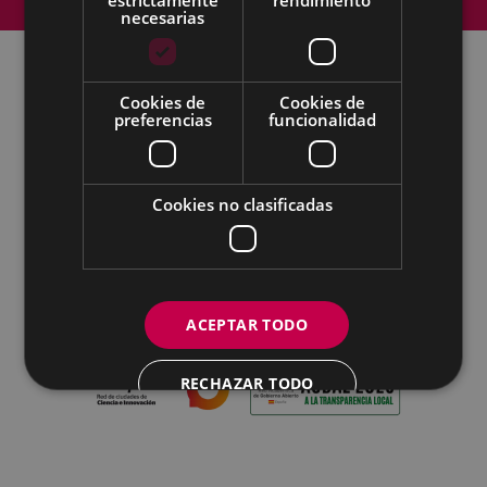
Accesibilidad
necesarias
Cookies de
Cookies de
Todas las redes sociales del Ayuntamiento
preferencias
funcionalidad
Eibarko Udala - Untzaga plaza, 1 | 20600 Eibar
Tfnoa.: 943 70 84 00 / 010 | Faxa: 943 70 84 16 |
pegora@eibar.eus
Cookies no clasificadas
IFZ: P2003100A | DIR3 L01200300
ACEPTAR TODO
RECHAZAR TODO
MOSTRAR DETALLES