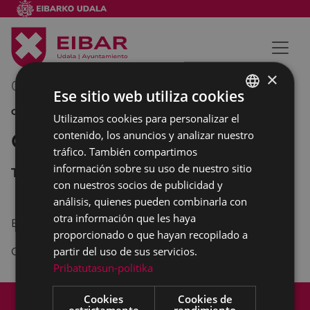
×
05/03/2012
00:00
-
00:00
Ese sitio web utiliza cookies
CINE
Utilizamos cookies para personalizar el
BASQUE
contenido, los anuncios y analizar nuestro
CINE EN EL COLISEO
SPANISH
tráfico. También compartimos
información sobre su uso de nuestro sitio
TEATRO COLISEO
con nuestros socios de publicidad y
análisis, quienes pueden combinarla con
otra información que les haya
EL HAVRE 20:30
proporcionado o que hayan recopilado a
partir del uso de sus servicios.
CHRONICLE 20:30
Pribatutasun-politika
Mapa del Sitio
Aviso legal
Cookies
Cookies de
estrictamente
rendimiento