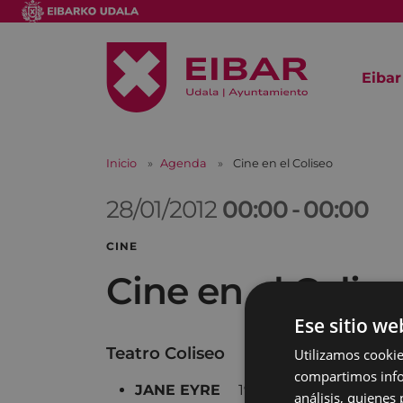
Eibar
Inicio
Agenda
Cine en el Coliseo
28/01/2012
00:00
-
00:00
CINE
Cine en el Colis
Ese sitio we
Teatro Coliseo
Utilizamos cookie
compartimos infor
JANE EYRE
19:45 22:30
análisis, quiene