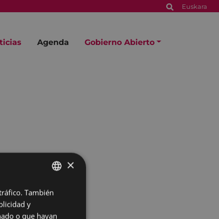
Euskara
ticias
Agenda
Gobierno Abierto
×
 tráfico. También
BASQUE
licidad y
SPANISH
onado o que hayan