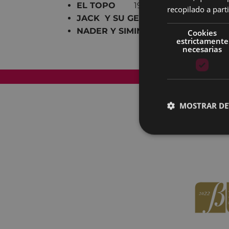
EL TOPO
19:45 22:30
recopilado a parti
JACK Y SU GEMELA
19:45
NADER Y SIMIN, UNA SEPARACIÓN
Cookies
estrictamente
necesarias
Mapa del Sitio
MOSTRAR DE