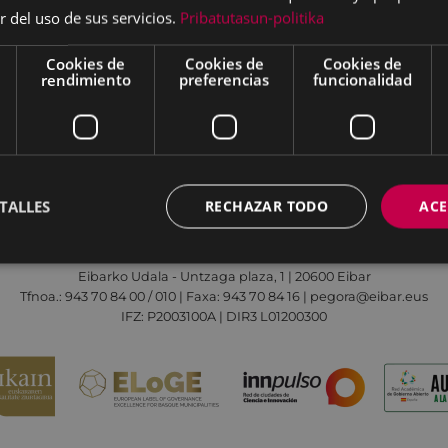
r del uso de sus servicios.
Pribatutasun-politika
22:30
Cookies de
Cookies de
Cookies de
rendimiento
preferencias
funcionalidad
Aviso legal
Política de cookies
Contacto
TALLES
RECHAZAR TODO
ACE
Todas las redes sociales del Ayuntamiento
Eibarko Udala - Untzaga plaza, 1 | 20600 Eibar
Tfnoa.: 943 70 84 00 / 010 | Faxa: 943 70 84 16 | pegora@eibar.eus
IFZ: P2003100A | DIR3 L01200300