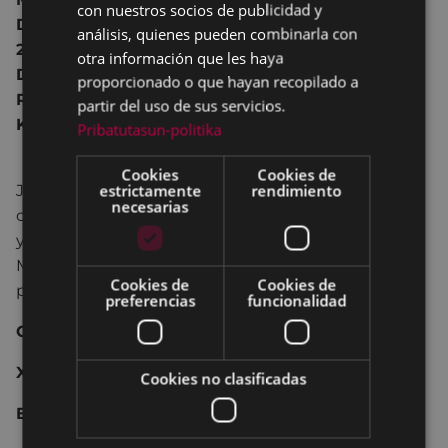
con nuestros socios de publicidad y
Dinamarca, Suecia, Francia, Alemania e Italia
análisis, quienes pueden combinarla con
2011 139 m.
otra información que les haya
Dirección: Lars von Trier
proporcionado o que hayan recopilado a
Reparto: Kirsten Dunst, Charlotte Gainsbourg,
partir del uso de sus servicios.
Kiefer Sutherland
Pribatutasun-politika
Cookies
Cookies de
estrictamente
rendimiento
Justine y Michael dan una suntuosa fiesta para
necesarias
celebrar su boda en casa de la hermana de la novia
y de su marido. Mientras tanto, el planeta
Melancolía avanza hacia la Tierra en esta película
Cookies de
Cookies de
psicológica y catastrofista de Lars von Trier.
preferencias
funcionalidad
Complejo Educativo 17:30 - 21:00 2€
XXXV JORNADAS DE TEATRO DE EIBAR
Cookies no clasificadas
EL TEATRO EN EL CINE