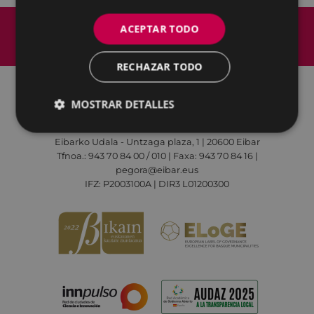
Mapa del Sitio
Aviso legal
ACEPTAR TODO
Política de cookies
Contacto
Accesibilidad
RECHAZAR TODO
MOSTRAR DETALLES
Todas las redes sociales del Ayuntamiento
Eibarko Udala - Untzaga plaza, 1 | 20600 Eibar
Tfnoa.: 943 70 84 00 / 010 | Faxa: 943 70 84 16 |
pegora@eibar.eus
IFZ: P2003100A | DIR3 L01200300