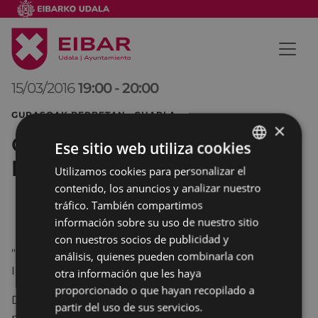
15/03/2016
19:00
-
20:00
GURASOAK BERBETAN CHARLA
×
Charla: Nola jarri mugak HH-
Ese sitio web utiliza cookies
ko umeei
Utilizamos cookies para personalizar el
BASQUE
contenido, los anuncios y analizar nuestro
SPANISH
tráfico. También compartimos
información sobre su uso de nuestro sitio
con nuestros socios de publicidad y
"Como poner limites a los niños de Educación
análisis, quienes pueden combinarla con
Infantil"
otra información que les haya
proporcionado o que hayan recopilado a
De la mano de Gurasoak Berbetan, la
partir del uso de sus servicios.
psicopedagoga Nerea Mendizábal hablará de como