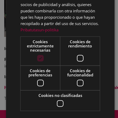
socios de publicidad y análisis, quienes
pueden combinarla con otra información
que les haya proporcionado o que hayan
recopilado a partir del uso de sus servicios.
Pribatutasun-politika
Cookies
Cookies de
estrictamente
rendimiento
Idioma:
Euskera
necesarias
Plazo de inscripción:
Hasta el 19 de septiembre
inclusive
Cookies de
Cookies de
preferencias
funcionalidad
Inscripción:
https://formularioak.eibar.eus/es/mea2022jarduera
Cookies no clasificadas
Tel. 943 70 84 08
Mapa del Sitio
Aviso legal