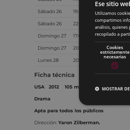
Ese sitio we
Sábado 26
19:45
SALA 2 ARETOA
Utilizamos cookie
compartimos infor
Sábado 26
22:30
SALA 2 ARETOA
análisis, quiene
recopilado a parti
Domingo 27
17:00
SALA 2 ARETOA
Cookies
Domingo 27
20:00
SALA 2 ARETOA
estrictamente
necesarias
Lunes 28
20:30
SALA 2 ARETOA
Ficha técnica
USA 2012 105 min.
MOSTRAR DE
Drama
Apta para todos los públicos
Dirección:
Yaron Zilberman.