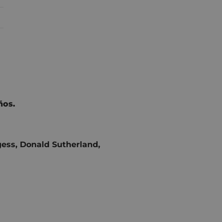
ños.
gess, Donald Sutherland,