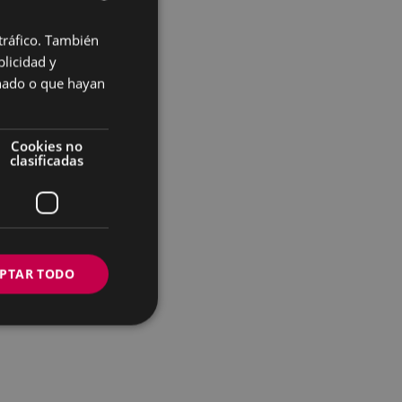
 tráfico. También
BASQUE
licidad y
SPANISH
onado o que hayan
Cookies no
clasificadas
PTAR TODO