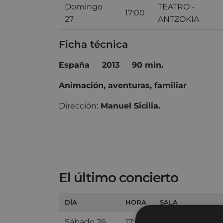
Domingo
TEATRO -
17:00
27
ANTZOKIA
Ficha técnica
España
2013
90 min.
Animación
,
aventuras
,
famil
i
ar
Dirección:
Manuel Sicilia.
El último concierto
DÍA
HORA
SALA
Sábado 26
17:00
SALA 2 ARETOA