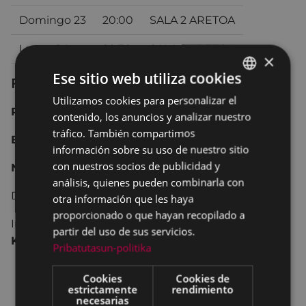
Domingo 23
20:00
SALA 2 ARETOA
Lunes 24
20:30
SALA 2 ARETOA
×
Ese sitio web utiliza cookies
Ficha técnica
Utilizamos cookies para personalizar el
BASQUE
Reino Unido, Sudáfrica
2013
139 min.
contenido, los anuncios y analizar nuestro
SPANISH
tráfico. También compartimos
Biopic, drama.
información sobre su uso de nuestro sitio
con nuestros socios de publicidad y
No recomendada para menores de 12 años.
análisis, quienes pueden combinarla con
Dirección:
Justin Chadwick.
otra información que les haya
proporcionado o que hayan recopilado a
Interpretación:
Idris Elba, Naomie Harris, Tony
partir del uso de sus servicios.
Kgoroge, Riaad Moosa, Fana Mokoena.
Pribatutasun-politika
Cookies
Cookies de
estrictamente
rendimiento
necesarias