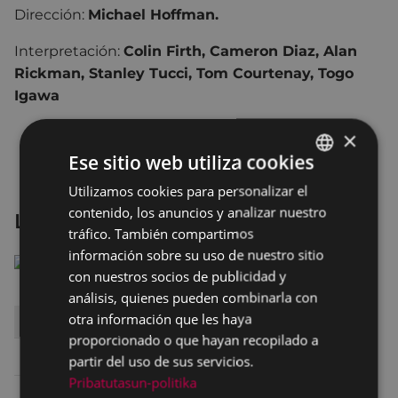
Dirección:
Michael Hoffman.
Interpretación:
Colin Firth, Cameron Diaz, Alan
Rickman, Stanley Tucci, Tom Courtenay, Togo
Igawa
×
Ese sitio web utiliza cookies
Utilizamos cookies para personalizar el
BASQUE
contenido, los anuncios y analizar nuestro
La noche más oscura
SPANISH
tráfico. También compartimos
información sobre su uso de nuestro sitio
con nuestros socios de publicidad y
análisis, quienes pueden combinarla con
otra información que les haya
DÍA
HORA
SALA
proporcionado o que hayan recopilado a
Viernes 22
22:30
SALA 2 ARETOA
partir del uso de sus servicios.
Pribatutasun-politika
Sábado 23
19:15
SALA 2 ARETOA