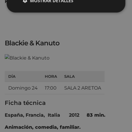
MOSTRAR DETALLES
Kateb, Scott Adkins, James Gandolfini.
Blackie & Kanuto
DÍA
HORA
SALA
Domingo 24
17:00
SALA 2 ARETOA
Ficha técnica
España, Francia, Italia 2012
83 min.
Animación, comedia, familiar.