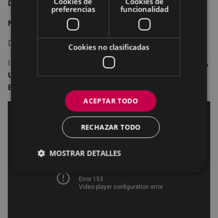
Cookies de
Cookies de
Drama, bélico.
preferencias
funcionalidad
No recomendada para menores de 16 años.
Dirección:
János Szász.
Cookies no clasificadas
Interpretación:
András Gyémánt, László Gyémánt,
Ulrich Thomsen, Orsolya Tóth, Gyöngyvér
Bognár, Piroska Molnár, Ulrich Matthes.
ACEPTAR TODO
RECHAZAR TODO
MOSTRAR DETALLES