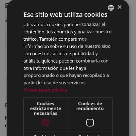
El gran cuaderno
×
Ese sitio web utiliza cookies
Utilizamos cookies para personalizar el
BASQUE
contenido, los anuncios y analizar nuestro
SPANISH
tráfico. También compartimos
DÍA
HORA
SALA
información sobre su uso de nuestro sitio
Sábado 14
19:45
SALA 2 ARETOA
con nuestros socios de publicidad y
análisis, quienes pueden combinarla con
Sábado 14
22:30
SALA 2 ARETOA
otra información que les haya
proporcionado o que hayan recopilado a
Domingo 15
20:00
SALA 2 ARETOA
partir del uso de sus servicios.
Pribatutasun-politika
Lunes 16
20:30
SALA 2 ARETOA
Cookies
Cookies de
Ficha técnica
estrictamente
rendimiento
necesarias
Hungría, Alemania, Austria, Francia 2013 109
min.