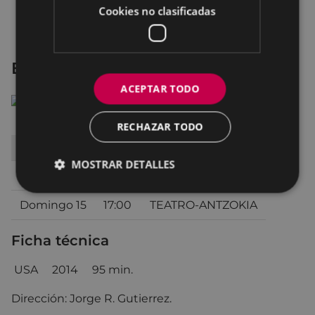
Cookies no clasificadas
El libro de la vida
ACEPTAR TODO
RECHAZAR TODO
DÍA
HORA
SALA
MOSTRAR DETALLES
Sábado 14
17:00
SALA 1 ARETOA
Domingo 15
17:00
TEATRO-ANTZOKIA
Ficha técnica
USA
2014 95 min.
Dirección: Jorge R. Gutierrez.