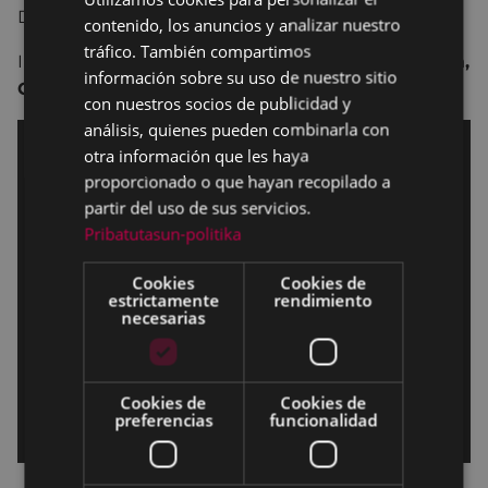
Dirección y guión:
Borja Cobeaga.
contenido, los anuncios y analizar nuestro
SPANISH
tráfico. También compartimos
Interpretación:
Ramón Barea, Josean Bengoetxea,
información sobre su uso de nuestro sitio
Carlos Areces, Melina Matthews, Jöns Pappila.
con nuestros socios de publicidad y
análisis, quienes pueden combinarla con
otra información que les haya
proporcionado o que hayan recopilado a
partir del uso de sus servicios.
Pribatutasun-politika
Cookies
Cookies de
estrictamente
rendimiento
necesarias
Cookies de
Cookies de
preferencias
funcionalidad