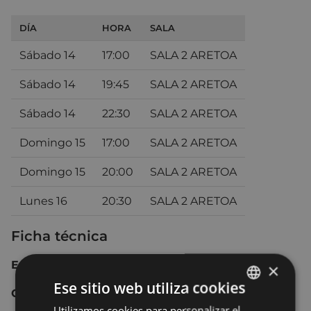
DÍA
HORA
SALA
Sábado 14
17:00
SALA 2 ARETOA
Sábado 14
19:45
SALA 2 ARETOA
Sábado 14
22:30
SALA 2 ARETOA
Domingo 15
17:00
SALA 2 ARETOA
Domingo 15
20:00
SALA 2 ARETOA
Lunes 16
20:30
SALA 2 ARETOA
Ficha técnica
España
2014
80 min.
×
Ese sitio web utiliza cookies
Comedia dramática.
Utilizamos cookies para personalizar el
BASQUE