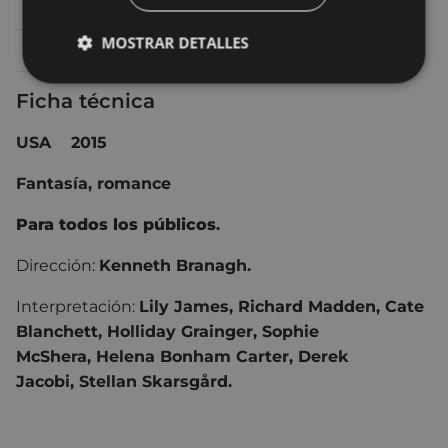
Sábado 11
17:00
TEATRO - ANTZOKIA
MOSTRAR DETALLES
Domingo 12
17:00
TEATRO - ANTZOKIA
Ficha técnica
USA
2015
Fantasía, romance
Para todos los públicos
.
Dirección:
Kenneth Branagh.
Interpretación:
Lily James, Richard Madden, Cate
Blanchett, Holliday Grainger, Sophie
McShera, Helena Bonham Carter, Derek
Jacobi, Stellan Skarsgård.