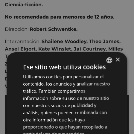
Ciencia-ficción.
No recomendada para menores de 12 años
.
Dirección:
Robert Schwentke.
Interpretación:
Shailene Woodley, Theo James,
Ansel Elgort, Kate Winslet, Jai Courtney, Milles
Teller, Naomi Watts, Maggie Q, Octavia Spencer,
×
Zoë Kravitz, Ray Stevenson, Mekhi Phifer, Ben
Ese sitio web utiliza cookies
Lamb, Keiynan Lonsdale, Jonny Weston, Daniel
Utilizamos cookies para personalizar el
BASQUE
Dae Kim, Emjay Anthony, Ashley Judd, Suki
contenido, los anuncios y analizar nuestro
SPANISH
Waterhouse.
tráfico. También compartimos
información sobre su uso de nuestro sitio
con nuestros socios de publicidad y
análisis, quienes pueden combinarla con
otra información que les haya
proporcionado o que hayan recopilado a
partir del uso de sus servicios.