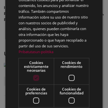
contenido, los anuncios y analizar nuestro
SPANISH
Interpretación: Tom Cruise, Rosamund Pike,
tráfico. También compartimos
Richard Jenkins, Werner Herzog, David Oyelowo,
información sobre su uso de nuestro sitio
Robert Duvall, Jai Courtney, Alexia Fast
con nuestros socios de publicidad y
análisis, quienes pueden combinarla con
otra información que les haya
proporcionado o que hayan recopilado a
partir del uso de sus servicios.
Pribatutasun-politika
Un buen partido
Cookies
Cookies de
estrictamente
rendimiento
necesarias
DÍA
HORA
SALA
Cookies de
Cookies de
Viernes 11
22:30
SALA 2 ARETOA
preferencias
funcionalidad
Sábado 12
17:00
SALA 2 ARETOA