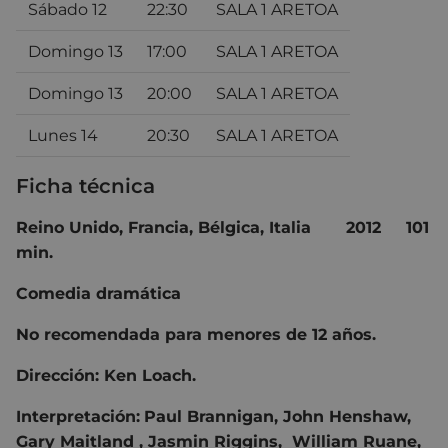
Sábado 12
22:30
SALA 1 ARETOA
Domingo 13
17:00
SALA 1 ARETOA
Domingo 13
20:00
SALA 1 ARETOA
Lunes 14
20:30
SALA 1 ARETOA
Ficha técnica
Reino Unido, Francia, Bélgica, Italia
2012
101
min.
Comedia dramática
No recomendada para menores de 12 años.
Dirección: Ken Loach.
Interpretación:
Paul Brannigan, John Henshaw,
Gary Maitland , Jasmin Riggins, William Ruane,