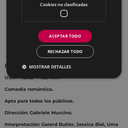
Sábado 12
19:45
SALA 2 ARETOA
Cookies no clasificadas
Sábado 12
22:30
SALA 2 ARETOA
Domingo 13
17:00
SALA 2 ARETOA
ACEPTAR TODO
Domingo 13
20:00
SALA 2 ARETOA
RECHAZAR TODO
Lunes 14
20:30
SALA 2 ARETOA
Ficha técnica
MOSTRAR DETALLES
USA
2012
105 min.
Comedia romántica.
Apta para todos los públicos.
Dirección: Gabriele Muccino.
Interpretación: Gerard Butler, Jessica Biel, Uma