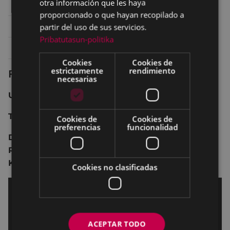
otra información que les haya
Sábado 6
22:30
TEATRO ANTZOKIA
proporcionado o que hayan recopilado a
Domingo 7
20:00
TEATRO ANTZOKIA
partir del uso de sus servicios.
Pribatutasun-politika
Lunes 8
20:30
TEATRO ANTZOKIA
Cookies
Cookies de
estrictamente
rendimiento
Ficha técnica
necesarias
USA - 2015 - 93 min.
Terror - Mayores de 12 años
Cookies de
Cookies de
preferencias
funcionalidad
Dirección:
Gil Kenan
-
Interpretación:
Sam
Rockwell, Rosemarie DeWitt, Jared Harris,
Kennedi Clements
Cookies no clasificadas
ACEPTAR TODO