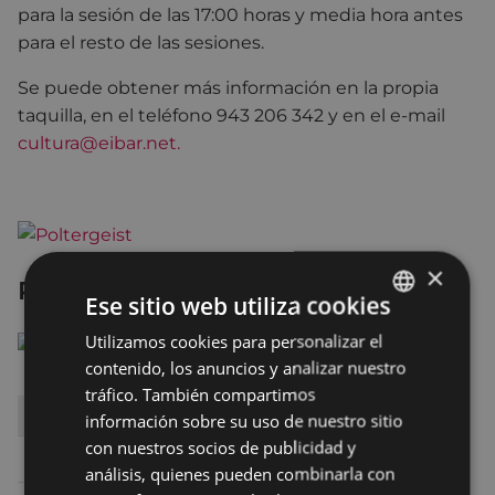
para la sesión de las 17:00 horas y media hora antes
para el resto de las sesiones.
Se puede obtener más información en la propia
taquilla, en el teléfono 943 206 342 y en el e-mail
cultura@eibar.net.
×
Poltergeist
Ese sitio web utiliza cookies
Utilizamos cookies para personalizar el
BASQUE
contenido, los anuncios y analizar nuestro
SPANISH
tráfico. También compartimos
DÍA
HORA
SALA
información sobre su uso de nuestro sitio
con nuestros socios de publicidad y
Sábado 6
19:45
TEATRO ANTZOKIA
análisis, quienes pueden combinarla con