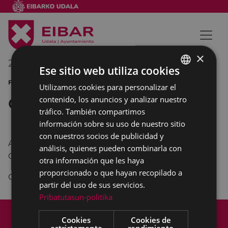
×
27/06/2015
12:00
-
13:00
Ese sitio web utiliza cookies
FIESTAS DE SAN PEDRO
Utilizamos cookies para personalizar el
BASQUE
contenido, los anuncios y analizar nuestro
Campeonato de toka y rana
SPANISH
tráfico. También compartimos
información sobre su uso de nuestro sitio
con nuestros socios de publicidad y
A las 12:00 horas, en el parque de la calle Carmen,
análisis, quienes pueden combinarla con
Campeonato de
toka y rana
.
otra información que les haya
proporcionado o que hayan recopilado a
Organiza: Beheko Tokia.
partir del uso de sus servicios.
Pribatutasun-politika
Mapa del Sitio
Aviso legal
Cookies
Cookies de
Política de cookies
Contacto
estrictamente
rendimiento