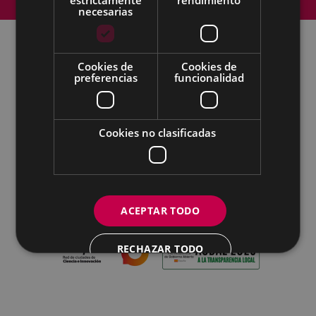
Accesibilidad
necesarias
Cookies de
Cookies de
Todas las redes sociales del Ayuntamiento
preferencias
funcionalidad
Eibarko Udala - Untzaga plaza, 1 | 20600 Eibar
Tfnoa.: 943 70 84 00 / 010 | Faxa: 943 70 84 16 |
pegora@eibar.eus
Cookies no clasificadas
IFZ: P2003100A | DIR3 L01200300
ACEPTAR TODO
RECHAZAR TODO
MOSTRAR DETALLES