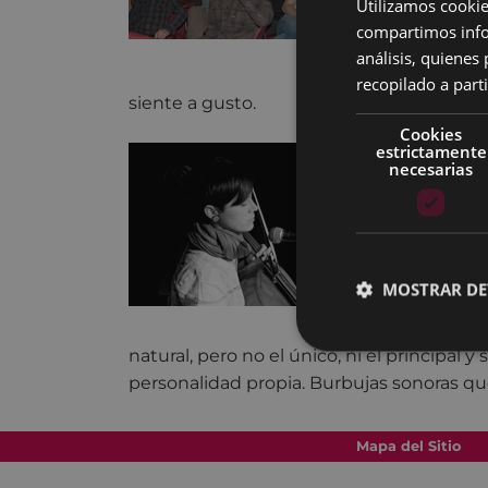
Utilizamos cookie
sonidos mas
compartimos infor
que en otro 
análisis, quiene
musicales, 
recopilado a parti
siente a gusto.
Cookies
Mursego = Ma
estrictamente
necesarias
Mursego = cel
chinos, chifl
palmas, rima
En la propu
MOSTRAR DE
Arroitajaure
puesto que 
natural, pero no el único, ni el principal 
personalidad propia. Burbujas sonoras q
Mapa del Sitio