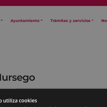
Ayuntamiento
Trámites y servicios
No
Mursego
p predomina en los
b utiliza cookies
scos de Bide Ertzean hasta
ño 2000 se sumergen en