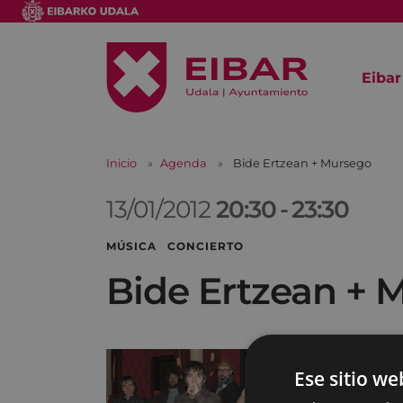
Eibar
Inicio
Agenda
Bide Ertzean + Mursego
13/01/2012
20:30
-
23:30
MÚSICA CONCIERTO
Bide Ertzean + 
El estilo po
Ese sitio we
primeros di
que en el a