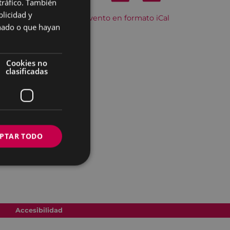
 tráfico. También
BASQUE
licidad y
Descargar el evento en formato iCal
SPANISH
onado o que hayan
Cookies no
clasificadas
PTAR TODO
Accesibilidad