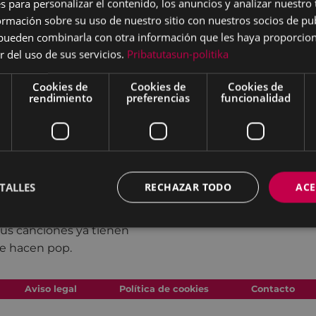
s para personalizar el contenido, los anuncios y analizar nuestro
 rockeros, demostrando
mación sobre su uso de nuestro sitio con nuestros socios de pub
tipo de tesituras
s pueden combinarla con otra información que les haya proporci
Bide Ertzean también se
r del uso de sus servicios.
Pribatutasun-politika
Cookies de
Cookies de
Cookies de
ite Arroitajauregi =
rendimiento
preferencias
funcionalidad
lo, loop station, platillos
o, pandereta, organillo,
s, coros y danzas.
esta de Maite
TALLES
RECHAZAR TODO
ACE
gi el chelo permanece,
es su instrumento
y sus canciones ya tienen
ue hacen pop.
Aviso legal
Política de cookies
Contacto