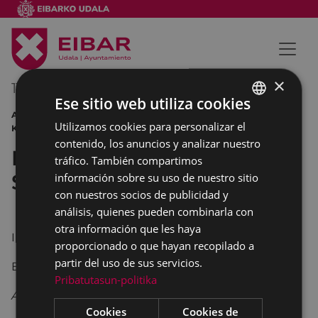
×
11/03/2015
19:00
-
20:00
Ese sitio web utiliza cookies
ARRATE KULTUR ELKARTEA AEK
Utilizamos cookies para personalizar el
BASQUE
KORRIKA BERTSOLARIAK
contenido, los anuncios y analizar nuestro
SPANISH
Bertsolaris.Tabernako Bertso
tráfico. También compartimos
Saioa
información sobre su uso de nuestro sitio
con nuestros socios de publicidad y
análisis, quienes pueden combinarla con
otra información que les haya
Iñigo Manzisidor, Julen Zelaieta, Eli Pagola
proporcionado o que hayan recopilado a
partir del uso de sus servicios.
En la taberna KULTU
Pribatutasun-politika
AEK Korrika, Arrate Kultur Elkartea
Cookies
Cookies de