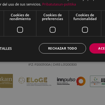
r del uso de sus servicios.
Pribatutasun-politika
Cookies de
Cookies de
Cookies de
rendimiento
preferencias
funcionalidad
Aviso legal
Política de cookies
Contacto
Todas las redes sociales del Ayuntamiento
TALLES
RECHAZAR TODO
ACE
Eibarko Udala - Untzaga plaza, 1 | 20600 Eibar
Tfnoa.: 943 70 84 00 / 010 | Faxa: 943 70 84 16 | pegora@eibar.eus
IFZ: P2003100A | DIR3 L01200300