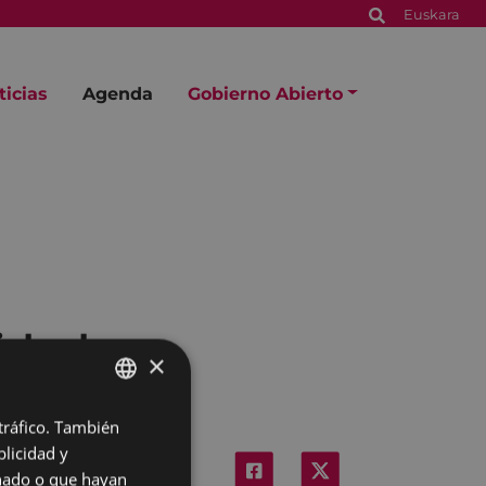
Euskara
ticias
Agenda
Gobierno Abierto
lidades
×
 tráfico. También
BASQUE
licidad y
SPANISH
onado o que hayan