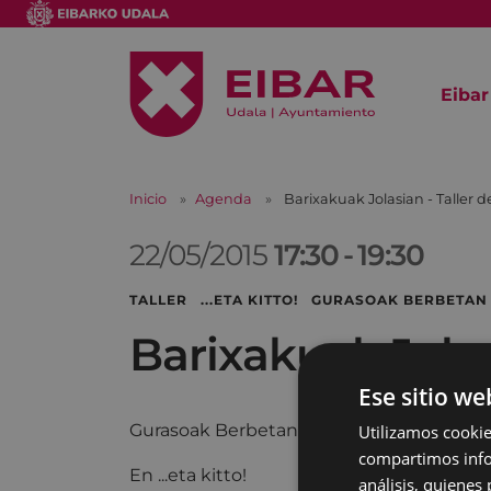
Eibar
Inicio
Agenda
Barixakuak Jolasian - Taller
22/05/2015
17:30
-
19:30
TALLER ...ETA KITTO! GURASOAK BERBETAN
Barixakuak Jolas
Ese sitio we
Gurasoak Berbetan ...eta kitto!
Utilizamos cookie
compartimos infor
En ...eta kitto!
análisis, quiene