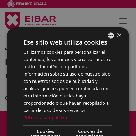
×
19/05/2013
12:30
-
13:30
Ese sitio web utiliza cookies
MÚSICA
Utilizamos cookies para personalizar el
BASQUE
contenido, los anuncios y analizar nuestro
Banda de Música CIELITO
SPANISH
tráfico. También compartimos
información sobre su uso de nuestro sitio
Teatro COLISEO
con nuestros socios de publicidad y
análisis, quienes pueden combinarla con
otra información que les haya
CONCIERTO
proporcionado o que hayan recopilado a
partir del uso de sus servicios.
Mapa del Sitio
Aviso legal
Pribatutasun-politika
Política de cookies
Contacto
Cookies
Cookies de
Accesibilidad
estrictamente
rendimiento