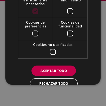
necesarias
Todas las redes sociales del Ayuntamiento
Cookies de
Cookies de
preferencias
funcionalidad
Eibarko Udala - Untzaga plaza, 1 | 20600 Eibar
Tfnoa.: 943 70 84 00 / 010 | Faxa: 943 70 84 16 |
pegora@eibar.eus
IFZ: P2003100A | DIR3 L01200300
Cookies no clasificadas
ACEPTAR TODO
RECHAZAR TODO
MOSTRAR DETALLES