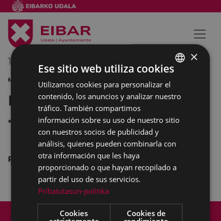
×
10/02/2013
11:00
-
12:30
Ese sitio web utiliza cookies
MÚSICA
Utilizamos cookies para personalizar el
BASQUE
contenido, los anuncios y analizar nuestro
Banda de txistularis Usartza
SPANISH
tráfico. También compartimos
información sobre su uso de nuestro sitio
*
con nuestros socios de publicidad y
análisis, quienes pueden combinarla con
otra información que les haya
Pasacalle de Carnaval
proporcionado o que hayan recopilado a
partir del uso de sus servicios.
Pribatutasun-politika
Mapa del Sitio
Aviso legal
Cookies
Cookies de
estrictamente
rendimiento