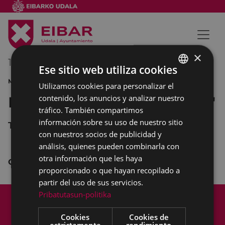
×
11/11/2012
12:30
-
13:30
Ese sitio web utiliza cookies
MÚSICA CONCIERTO
Utilizamos cookies para personalizar el
BASQUE
contenido, los anuncios y analizar nuestro
Banda de txistularis "Usartza"
SPANISH
tráfico. También compartimos
información sobre su uso de nuestro sitio
Teatro Coliseo
con nuestros socios de publicidad y
análisis, quienes pueden combinarla con
otra información que les haya
Concierto
proporcionado o que hayan recopilado a
partir del uso de sus servicios.
Mapa del Sitio
Aviso legal
Pribatutasun-politika
Política de cookies
Contacto
Cookies
Cookies de
Accesibilidad
estrictamente
rendimiento