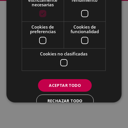
necesarias
Todas las redes sociales del Ayuntamiento
Cookies de
Cookies de
preferencias
funcionalidad
Eibarko Udala - Untzaga plaza, 1 | 20600 Eibar
Tfnoa.: 943 70 84 00 / 010 | Faxa: 943 70 84 16 |
pegora@eibar.eus
IFZ: P2003100A | DIR3 L01200300
Cookies no clasificadas
ACEPTAR TODO
RECHAZAR TODO
MOSTRAR DETALLES