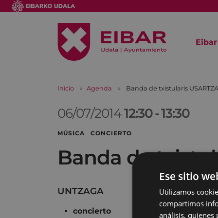
Eibar
Inicio
Agenda
Banda de txistularis USARTZ
06/07/2014
12:30
-
13:30
MÚSICA CONCIERTO
Banda de txistu
Ese sitio we
UNTZAGA
Utilizamos cookie
compartimos infor
concierto
análisis, quiene