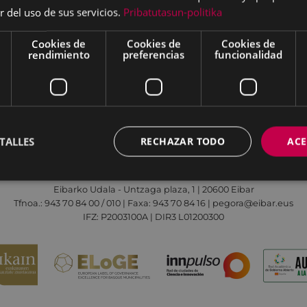
r del uso de sus servicios.
Pribatutasun-politika
Cookies de
Cookies de
Cookies de
rendimiento
preferencias
funcionalidad
Aviso legal
Política de cookies
Contacto
TALLES
RECHAZAR TODO
ACE
Todas las redes sociales del Ayuntamiento
Eibarko Udala - Untzaga plaza, 1 | 20600 Eibar
Tfnoa.: 943 70 84 00 / 010 | Faxa: 943 70 84 16 | pegora@eibar.eus
IFZ: P2003100A | DIR3 L01200300