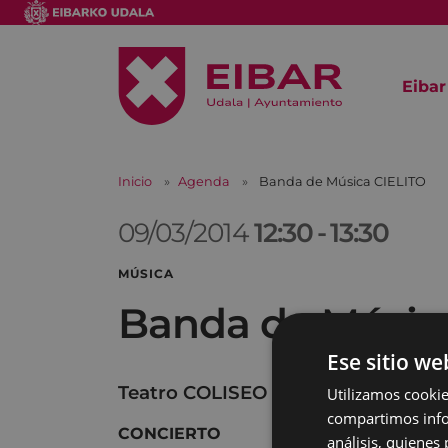
Eibar
Inicio
Agenda
Banda de Música CIELITO
09/03/2014
12:30
-
13:30
MÚSICA
Banda de Músic
Ese sitio we
Teatro COLISEO
Utilizamos cookie
compartimos infor
CONCIERTO
análisis, quiene