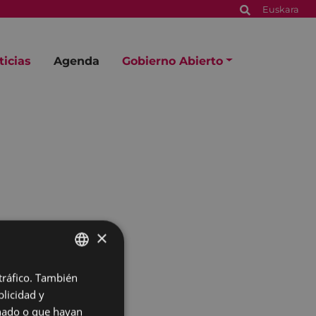
Euskara
ticias
Agenda
Gobierno Abierto
×
 tráfico. También
BASQUE
licidad y
SPANISH
onado o que hayan