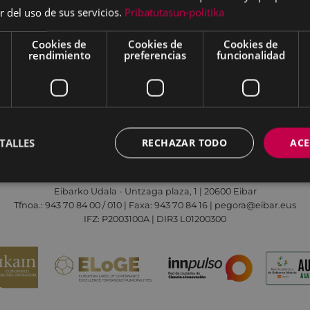
r del uso de sus servicios.
Pribatutasun-politika
Cookies de
Cookies de
Cookies de
rendimiento
preferencias
funcionalidad
Aviso legal
Política de cookies
Contacto
TALLES
RECHAZAR TODO
ACE
Todas las redes sociales del Ayuntamiento
Eibarko Udala - Untzaga plaza, 1 | 20600 Eibar
Tfnoa.: 943 70 84 00 / 010 | Faxa: 943 70 84 16 | pegora@eibar.eus
IFZ: P2003100A | DIR3 L01200300