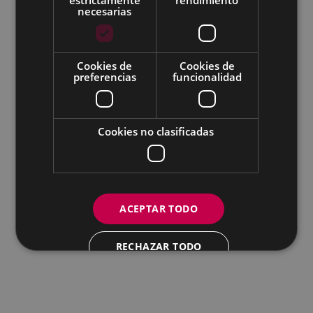
necesarias
Todas las redes sociales del Ayuntamiento
Eibarko Udala - Untzaga plaza, 1 | 20600 Eibar
Cookies de
Cookies de
Tfnoa.: 943 70 84 00 / 010 | Faxa: 943 70 84 16 |
preferencias
funcionalidad
pegora@eibar.eus
IFZ: P2003100A | DIR3 L01200300
Cookies no clasificadas
ACEPTAR TODO
RECHAZAR TODO
MOSTRAR DETALLES