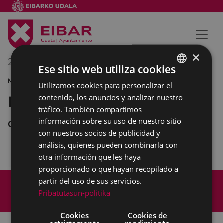
×
22/09/2013
12:30
-
14:00
Ese sitio web utiliza cookies
MÚSICA CONCIERTO
Utilizamos cookies para personalizar el
BASQUE
contenido, los anuncios y analizar nuestro
Banda de música Cielito
SPANISH
tráfico. También compartimos
información sobre su uso de nuestro sitio
Coliseo
con nuestros socios de publicidad y
análisis, quienes pueden combinarla con
otra información que les haya
proporcionado o que hayan recopilado a
Mapa del Sitio
Aviso legal
partir del uso de sus servicios.
Política de cookies
Contacto
Pribatutasun-politika
Accesibilidad
Cookies
Cookies de
estrictamente
rendimiento