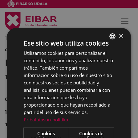
×
18/03/2012
00:00
-
00:00
Ese sitio web utiliza cookies
CONCIERTO
Utilizamos cookies para personalizar el
BASQUE
Banda de Música Cielito
contenido, los anuncios y analizar nuestro
SPANISH
tráfico. También compartimos
información sobre su uso de nuestro sitio
Teatro Coliseo
con nuestros socios de publicidad y
análisis, quienes pueden combinarla con
otra información que les haya
CONCIERTO
proporcionado o que hayan recopilado a
12:30
partir del uso de sus servicios.
Pribatutasun-politika
TEATRO COLISEO
Cookies
Cookies de