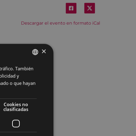
Descargar el evento en formato iCal
×
 tráfico. También
BASQUE
licidad y
SPANISH
onado o que hayan
Cookies no
clasificadas