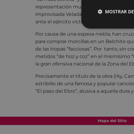
representación muy singular: la “represe
MOSTRAR DE
improvisada Velada Artística, Patriótica y 
ante el ejército victorioso, la “liberación” 
Por causa de una espesa niebla, han cruza
para comprar morcillas en un Belchite q
de las tropas “facciosas”. Por tanto, sin 
metidos “de hoz y coz” en el mismísimo “
la gran ofensiva nacional de la Zona del E
Precisamente el título de la obra (!Ay, Ca
estribillo de una famosa y popular canción
“El paso del Ebro”, alusiva a aquella dura y
Mapa del Sitio