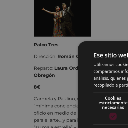
Palco Tres
Ese sitio we
Dirección:
Román Calleja
Utilizamos cookie
Reparto:
Laura Orduña, Patricia Cercas, 
compartimos infor
Obregón
análisis, quiene
recopilado a parti
8€
Cookies
Carmela y Paulino, dos artistas insignific
estrictamente
“mínima conciencia política” que sólo aspi
necesarias
oficio en medio de unas circunstancias 
para el arte... y para la vida; se ven obligad
“su mala estrella” y por la voluntad fabu