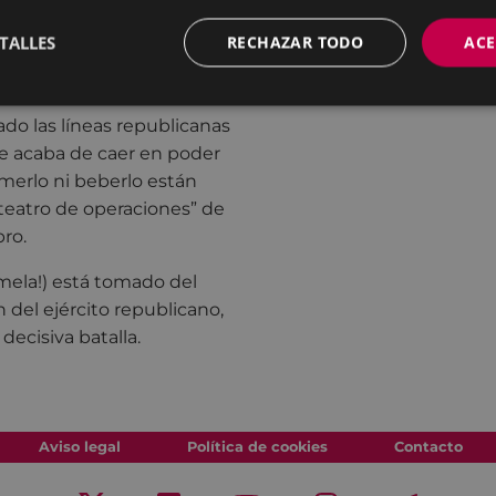
ntación de una
TALLES
RECHAZAR TODO
ACE
Recreativa” para celebrar,
de Belchite”.
do las líneas republicanas
ue acaba de caer en poder
comerlo ni beberlo están
teatro de operaciones” de
bro.
rmela!) está tomado del
 del ejército republicano,
 decisiva batalla.
Aviso legal
Política de cookies
Contacto