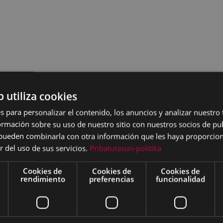
b utiliza cookies
s para personalizar el contenido, los anuncios y analizar nuestro
Israel Ruiz, Adolfo
mación sobre su uso de nuestro sitio con nuestros socios de pub
s pueden combinarla con otra información que les haya proporci
r del uso de sus servicios.
Pribatutasun-politika
Cookies de
Cookies de
Cookies de
antes de “escasas luces” y
rendimiento
preferencias
funcionalidad
ran a sobrevivir con su
particularmente adversas
os a realizar, por el azar de
ladora del dramaturgo, una