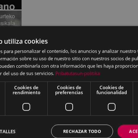
b utiliza cookies
s para personalizar el contenido, los anuncios y analizar nuestro
mación sobre su uso de nuestro sitio con nuestros socios de pub
s pueden combinarla con otra información que les haya proporci
r del uso de sus servicios.
Pribatutasun-politika
Cookies de
Cookies de
Cookies de
rendimiento
preferencias
funcionalidad
ro, este año tenemos al
TALLES
RECHAZAR TODO
ACE
endrá el
23 de abril
a las
7