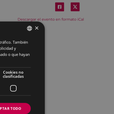
Descargar el evento en formato iCal
×
 tráfico. También
BASQUE
licidad y
SPANISH
onado o que hayan
Cookies no
clasificadas
PTAR TODO