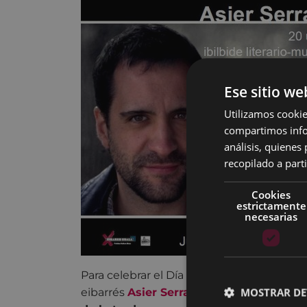
Ese sitio we
Utilizamos cookie
compartimos infor
análisis, quiene
recopilado a parti
Cookies
estrictamente
necesarias
Para celebrar el Día Internacional del Lib
MOSTRAR DE
eibarrés
Asier Serrano
en la Biblioteca. V