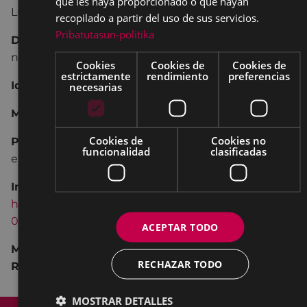
que les haya proporcionado o que hayan
Lugar:
Azitain OLHUI – IMFPB Eibar. Azitain 2
recopilado a partir del uso de sus servicios.
Pribatutasun-politika
Días y hora:
19 y 26 de octubre; 2, 9, 16 y 23 de
noviembre:, 17:30 – 19:30
Cookies
Cookies de
Cookies de
estrictamente
rendimiento
preferencias
Idioma:
bilingüe
necesarias
Material a llevar:
ropa de trabajo
Cookies de
Cookies no
Precio:
empadronados/as en Eibar: 13 € / No
funcionalidad
clasificadas
empadronados/as en Eibar: 21 €
Inscripciones:
https://formularioak.eibar.eus/es/berrerabilietaberras
02
ACEPTAR TODO
Mas información sobre los Talleres “Reutiliza y
RECHAZAR TODO
Reinventa”
aquí
MOSTRAR DETALLES
Mapa del Sitio
Aviso legal