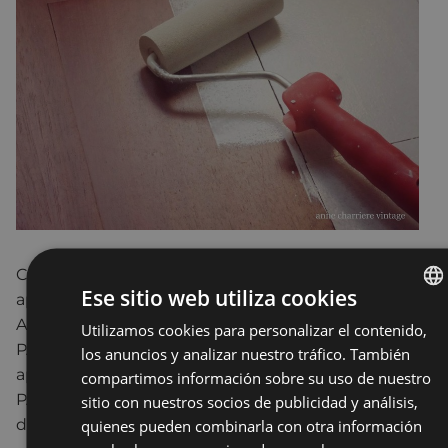
Conoceremos las herramientas básicas y
Ese sitio web utiliza cookies
aprenderemos las técnicas para REPARAR y
APLICAR IMPRIMACIONES y PINTURAS en
Utilizamos cookies para personalizar el contenido,
BASQU
PAREDES, PUERTAS, MUEBLES…También
los anuncios y analizar nuestro tráfico. También
SPANIS
aprenderemos a COLOCAR REVESTIMIENTOS de
compartimos información sobre su uso de nuestro
PAREDES y de SUELOS LAMINADOS, así como
sitio con nuestros socios de publicidad y análisis,
diferentes TÉCNICAS de AISLAMIENTO.
quienes pueden combinarla con otra información