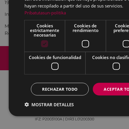
19:00 / Idioma: bilingüe
hayan recopilado a partir del uso de sus servicios.
Pribatutasun-politika
Inscripciones:
https://formularioak.eibar.eus/eu/berrer
Cookies
Cookies de
Cookie
Más información sobre los talleres "Reutiliza y
estrictamente
rendimiento
prefere
Reinventa"
aquí
.
necesarias
Mapa del Sitio
Aviso legal
Cookies de funcionalidad
Cookies no clasif
Política de cookies
Contacto
Accesibilidad
RECHAZAR TODO
ACEPTAR T
Todas las redes sociales del Ayuntamiento
Eibarko Udala - Untzaga plaza, 1 | 20600 Eibar
MOSTRAR DETALLES
Tfnoa.: 943 70 84 00 / 010 | Faxa: 943 70 84 16 |
pegora@eibar.eus
IFZ: P2003100A | DIR3 L01200300