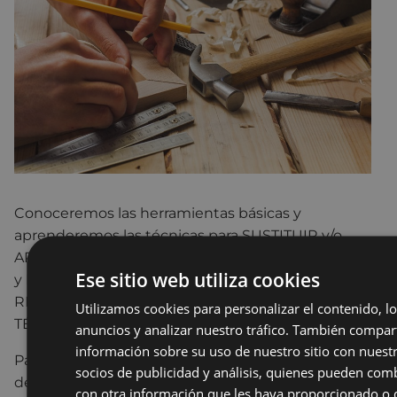
Conoceremos las herramientas básicas y
aprenderemos las técnicas para SUSTITUIR y/o
ARREGLAR CERRADURAS y HERRAJES, MUEBLES
Ese sitio web utiliza cookies
y PERSIANAS. Aprenderemos además formas para
REUTILIZAR elementos de MOBILIARIO y
Utilizamos cookies para personalizar el contenido, lo
TÉCNICAS de AISLAMIENTO.
anuncios y analizar nuestro tráfico. También compa
información sobre su uso de nuestro sitio con nuest
Para ello se realizarán 4 sesiones de trabajo: 19 y 26
socios de publicidad y análisis, quienes pueden com
de octubre y 2 y 9 de noviembre, entre las 17:00 y
con otra información que les haya proporcionado o 