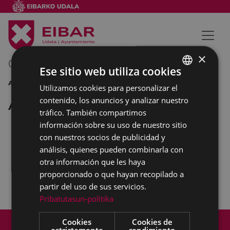
×
01/07/2014
22:00
-
23:00
Ese sitio web utiliza cookies
AUDIVISUAL
Utilizamos cookies para personalizar el
BASQUE
contenido, los anuncios y analizar nuestro
Arrate Kultur Elkartea
SPANISH
tráfico. También compartimos
información sobre su uso de nuestro sitio
con nuestros socios de publicidad y
BERREIBAR
análisis, quienes pueden combinarla con
otra información que les haya
documental
proporcionado o que hayan recopilado a
partir del uso de sus servicios.
Pribatutasun-politika
Mapa del Sitio
Aviso legal
Cookies
Cookies de
estrictamente
rendimiento