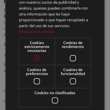
con nuestros socios de publicidad y
análisis, quienes pueden combinarla con
El cantautor donostiarra de pop romántico
Alex
otra información que les haya
Ubago
visita el Coliseo para presentar su nuevo
proporcionado o que hayan recopilado a
disco titulado
“Mentiras sinceras”
, que pone fin a
partir del uso de sus servicios.
una etapa sin nuevas canciones autónomas del
Pribatutasun-politika
artista.
Cookies
Cookies de
Entrada: 20€
estrictamente
rendimiento
necesarias
www.jaiproductions.net
Birjiñape, Trinkete, Portalea Taberna, Arno, Terraza,
Cookies de
Cookies de
Caserío
preferencias
funcionalidad
Organiza Ayuntamiento de Eibar
Cookies no clasificadas
Colabora JAI PRODUCTIONS