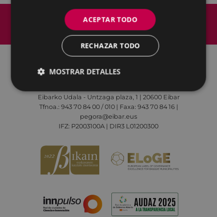
Mapa del Sitio
Aviso legal
ACEPTAR TODO
Política de cookies
Contacto
Accesibilidad
RECHAZAR TODO
MOSTRAR DETALLES
Todas las redes sociales del Ayuntamiento
Eibarko Udala - Untzaga plaza, 1 | 20600 Eibar
Tfnoa.: 943 70 84 00 / 010 | Faxa: 943 70 84 16 |
pegora@eibar.eus
IFZ: P2003100A | DIR3 L01200300