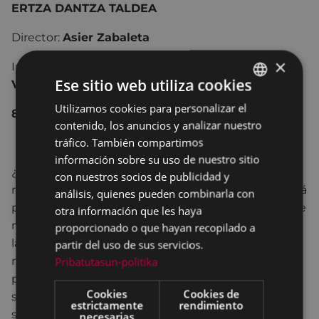
ERTZA DANTZA TALDEA
Director:
Asier Zabaleta
×
Intérpretes:
Eneko Gil, Lorentxa Iturralde, Noemí
Ese sitio web utiliza cookies
Viana, Asier Zabaleta
Utilizamos cookies para personalizar el
BASQUE
8€
contenido, los anuncios y analizar nuestro
SPANISH
tráfico. También compartimos
información sobre su uso de nuestro sitio
¿Es dios un invento para escapar de nuestras
con nuestros socios de publicidad y
responsabilidades? ¿La forma que adoptamos quizá
análisis, quienes pueden combinarla con
para amortiguar el pánico a la libertad? ¿El modo de
otra información que les haya
no creer en nosotros mismos a fuerza de depositar
proporcionado o que hayan recopilado a
la fe en otro? ¿La manera de sacar rentabilidad al
partir del uso de sus servicios.
miedo, o, al contrario, una generosa esperanza
Pribatutasun-politika
puesta en el más allá? Lo que para algunos no es
Cookies
Cookies de
sino el opio del pueblo, es para otros una balsámica
estrictamente
rendimiento
serie de rituales que reconfortan y consuelan. Lo
necesarias