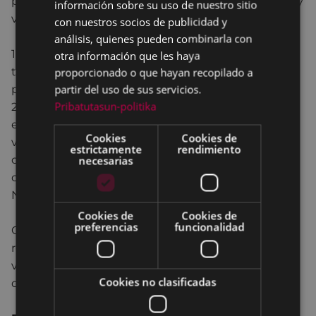
participar todas las asociaciones, centros escolares y
información sobre su uso de nuestro sitio
vecinos-as de Eibar. Dos opciones:
con nuestros socios de publicidad y
análisis, quienes pueden combinarla con
1-Reserva un puesto de venta (una mesa) y vende
otra información que les haya
tus cosas usadas. Es obligatorio realizar reserva
proporcionado o que hayan recopilado a
previa.
partir del uso de sus servicios.
Pribatutasun-politika
2-Deja tus objetos (máx. 10) en el servicio de venta
en depósito y el equipo de organización intentará
Cookies
Cookies de
venderlos. No se pueden llevar: ropa y
estrictamente
rendimiento
complementos, muebles de gran volumen… Basta
necesarias
con llevar los objetos el mismo día de 9:00 a 10:00.
No es necesario inscribirse.
Cookies de
Cookies de
preferencias
funcionalidad
Observaciones: Se solicita llevar
objetos
relacionados principalmente con el verano y las
vacaciones
. En la adjudicación de los puestos se
Cookies no clasificadas
dará prioridad a quienes cumplan ese requisito.