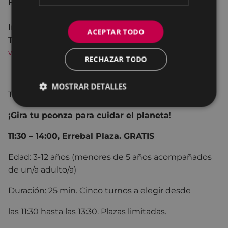
Plazo de inscripción: del 19 al 30 de mayo.
Información e inscripciones:
ACEPTAR TODO
Tel.: 943 670 249
www.merkabi.eus/eibar
RECHAZAR TODO
MOSTRAR DETALLES
TALLER:
¡Gira tu peonza para cuidar el planeta!
11:30 – 14:00, Errebal Plaza. GRATIS
Edad: 3-12 años (menores de 5 años acompañados
de un/a adulto/a)
Duración: 25 min. Cinco turnos a elegir desde
las 11:30 hasta las 13:30. Plazas limitadas.