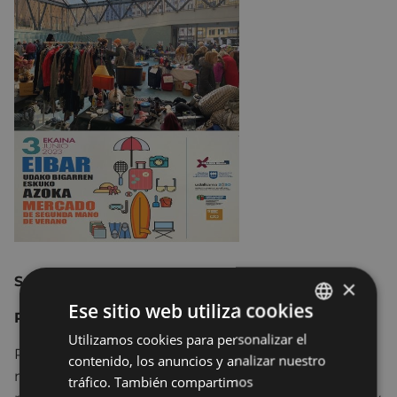
Sábado 3 de JUNIO
×
Ese sitio web utiliza cookies
Plaza ERREBAL, 10:00 – 14:00
Utilizamos cookies para personalizar el
BASQUE
Reserva una mesa para vender objetos que no
contenido, los anuncios y analizar nuestro
SPANISH
necesites y que estén en buen estado. Pueden
tráfico. También compartimos