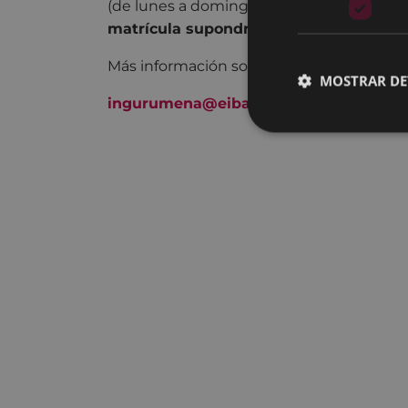
(de lunes a domingo de 7:30 a 21:30).
La 
matrícula supondrá la pérdida de la pla
Más información sobre los talleres “Reuti
MOSTRAR DE
ingurumena@eibar.eus
/ 943 70 84 08