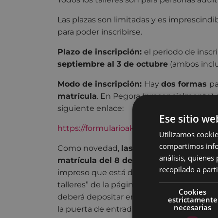
Las plazas son limitadas y es imprescindib
para poder inscribirse.
Plazo de inscripción:
el periodo de inscr
septiembre al 3 de octubre
(ambos inclu
Modo de inscripción:
Hay
dos formas
pa
matrícula
. En Pegora (presencialmente) 
siguiente enlace:
Ese sitio we
https://formularioak.eibar.eus/es/berrer
Utilizamos cookie
compartimos infor
Como novedad,
las personas admitidas 
análisis, quiene
matrícula del 8 de octubre al 15 de oct
recopilado a parti
impreso que está disponible en el aparta
talleres” de la página web del Ayuntamien
Cookies
deberá depositar en el buzón que se encu
estrictamente
necesarias
la puerta de entrada a Pegora, Oficina de 