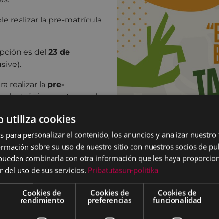
le realizar la pre-matrícula
ipción es del
23 de
sive).
ra realizar la
pre-
o electrónicamente, en el
b utiliza cookies
abilietaberrasmatu2024-02
s para personalizar el contenido, los anuncios y analizar nuestro
mación sobre su uso de nuestro sitio con nuestros socios de pub
formalizarán la
s pueden combinarla con otra información que les haya proporci
ubre
, rellenando el
r del uso de sus servicios.
Pribatutasun-politika
do “Cursos, concursos y
to. La matrícula se
Cookies de
Cookies de
Cookies de
entra situado al lado de
rendimiento
preferencias
funcionalidad
Servicio a la Ciudadanía