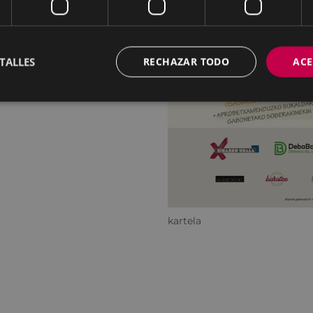
no presentación de la
za.
liza y Reinventa”
aquí
TALLES
RECHAZAR TODO
ACE
kartela