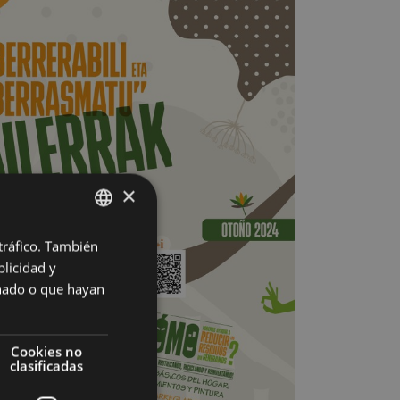
×
 tráfico. También
BASQUE
licidad y
SPANISH
onado o que hayan
Cookies no
clasificadas