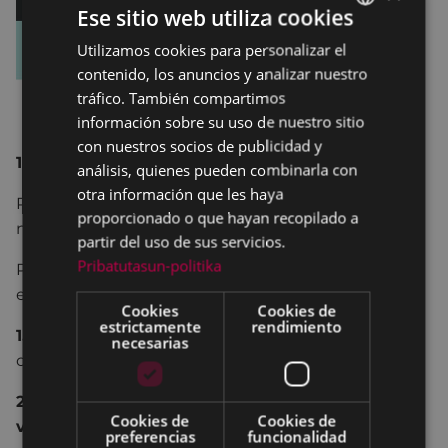
Ese sitio web utiliza cookies
Utilizamos cookies para personalizar el
BASQUE
contenido, los anuncios y analizar nuestro
SPANISH
tráfico. También compartimos
información sobre su uso de nuestro sitio
con nuestros socios de publicidad y
17 de diciembre, Plaza errebal,10:00-14:00
análisis, quienes pueden combinarla con
otra información que les haya
Reserva una mesa para vender tus objetos que no
proporcionado o que hayan recopilado a
necesites, alargando así su vida.
partir del uso de sus servicios.
Pribatutasun-politika
Pueden participar todas las asociaciones, centros
escolares y ciudadanía de Eibar. Dos opciones:
Cookies
Cookies de
estrictamente
rendimiento
1. Reserva tu puesto
(una mesa) para vender tus
necesarias
objetos usadas.
2. Deja tus objetos
(máx. 10)
en el servicio de
Cookies de
Cookies de
venta en depósito
y el equipo de la organización
preferencias
funcionalidad