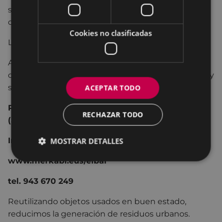
se encargará de su venta. No se admitirán: ropa y
complementos, objetos voluminosos…
Cookies no clasificadas
Lleva tus cosas el mismo día de 9:00 a 10:00 h.
Aviso: para participar en cualquiera de las dos
opciones, es imprescindible hacer la reserva previa y
ser mayor de edad. Se concertará cita.
ACEPTAR TODO
Plazo de inscripción: del 1 al 13 de diciembre
RECHAZAR TODO
(ambos inclusive)
Inscripciones y más información.
MOSTRAR DETALLES
www.merkabi.eus/eibar
tel. 943 670 249
Reutilizando objetos usados en buen estado,
reducimos la generación de residuos urbanos.