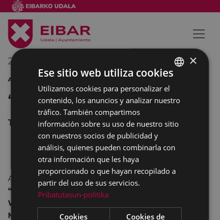
×
27/06/2015
18:00
-
22:00
Ese sitio web utiliza cookies
AUDIOVISUAL MULTIMEDIA DANZA DEPORTE MÚSICA
Utilizamos cookies para personalizar el
BASQUE
“4milpasos”
contenido, los anuncios y analizar nuestro
SPANISH
tráfico. También compartimos
Teatro COLISEO
información sobre su uso de nuestro sitio
con nuestros socios de publicidad y
análisis, quienes pueden combinarla con
otra información que les haya
proporcionado o que hayan recopilado a
A las 18:00 y a las 20:30 horas en el teatro Coliseo,
partir del uso de sus servicios.
“4milpasos”. Iniciativa cultural de la S.D. Eibar y
Pribatutasun-politika
Wico con coreografía de Josu
Mugika.
Cookies
Cookies de