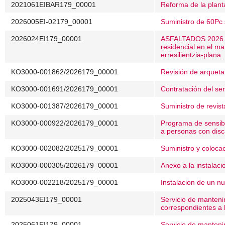
2021061EIBAR179_00001
Reforma de la plant
2026005EI-02179_00001
Suministro de 60Pc
2026024EI179_00001
ASFALTADOS 2026. 
residencial en el m
erresilientzia-plana.
KO3000-001862/2026179_00001
Revisión de arqueta 
KO3000-001691/2026179_00001
Contratación del ser
KO3000-001387/2026179_00001
Suministro de revist
KO3000-000922/2026179_00001
Programa de sensibil
a personas con disca
KO3000-002082/2025179_00001
Suministro y coloca
KO3000-000305/2026179_00001
Anexo a la instalaci
KO3000-002218/2025179_00001
Instalacion de un nu
2025043EI179_00001
Servicio de mantenim
correspondientes a 
2025061EI179_00001
Servicio de manteni