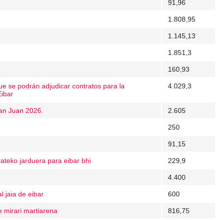
91,96
1.808,95
1.145,13
1.851,3
160,93
e se podrán adjudicar contratos para la
4.029,3
Eibar
San Juan 2026.
2.605
250
91,15
rateko jarduera para eibar bhi
229,9
4.400
l jaia de eibar
600
e mirari martiarena
816,75