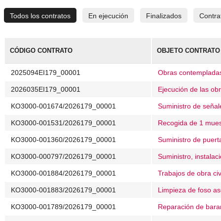
Todos los contratos
En ejecución
Finalizados
Contra
CÓDIGO CONTRATO
OBJETO CONTRATO
2025094EI179_00001
Obras contempladas 
2026035EI179_00001
Ejecución de las ob
KO3000-001674/2026179_00001
Suministro de señale
KO3000-001531/2026179_00001
Recogida de 1 muestr
KO3000-001360/2026179_00001
Suministro de puert
KO3000-000797/2026179_00001
Suministro, instalac
KO3000-001884/2026179_00001
Trabajos de obra civ
KO3000-001883/2026179_00001
Limpieza de foso as
KO3000-001789/2026179_00001
Reparación de barand