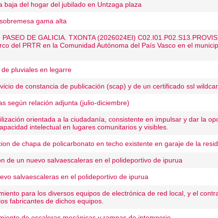
a baja del hogar del jubilado en Untzaga plaza
 sobremesa gama alta
PASEO DE GALICIA. TXONTA (2026024EI) C02.I01.P02.S13.PROVISIO
arco del PRTR en la Comunidad Autónoma del País Vasco en el municipi
de pluviales en legarre
vicio de constancia de publicación (scap) y de un certificado ssl wildca
as según relación adjunta (julio-diciembre)
ización orientada a la ciudadanía, consistente en impulsar y dar la opo
pacidad intelectual en lugares comunitarios y visibles.
cion de chapa de policarbonato en techo existente en garaje de la resi
on de un nuevo salvaescaleras en el polideportivo de ipurua
evo salvaescaleras en el polideportivo de ipurua
iento para los diversos equipos de electrónica de red local, y el contra
los fabricantes de dichos equipos.
miento de escaleras mecánicas y rampas de intemperie.