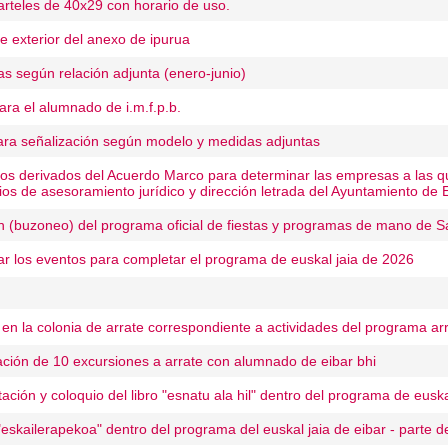
arteles de 40x29 con horario de uso.
e exterior del anexo de ipurua
as según relación adjunta (enero-junio)
ara el alumnado de i.m.f.p.b.
ara señalización según modelo y medidas adjuntas
tos derivados del Acuerdo Marco para determinar las empresas a las qu
ios de asesoramiento jurídico y dirección letrada del Ayuntamiento de 
ión (buzoneo) del programa oficial de fiestas y programas de mano de 
ar los eventos para completar el programa de euskal jaia de 2026
 en la colonia de arrate correspondiente a actividades del programa ar
ación de 10 excursiones a arrate con alumnado de eibar bhi
ación y coloquio del libro "esnatu ala hil" dentro del programa de euska
 "eskailerapekoa" dentro del programa del euskal jaia de eibar - parte d