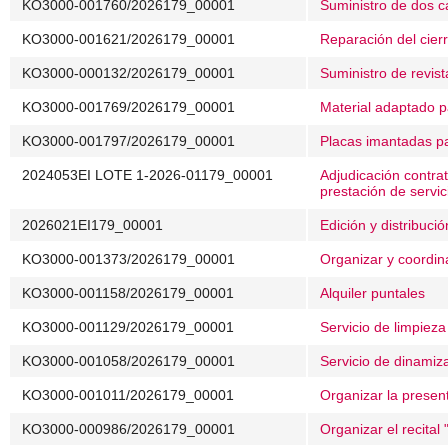
KO3000-001760/2026179_00001
Suministro de dos c
KO3000-001621/2026179_00001
Reparación del cierr
KO3000-000132/2026179_00001
Suministro de revist
KO3000-001769/2026179_00001
Material adaptado p
KO3000-001797/2026179_00001
Placas imantadas p
2024053EI LOTE 1-2026-01179_00001
Adjudicación contra
prestación de servic
2026021EI179_00001
Edición y distribuc
KO3000-001373/2026179_00001
Organizar y coordin
KO3000-001158/2026179_00001
Alquiler puntales
KO3000-001129/2026179_00001
Servicio de limpieza
KO3000-001058/2026179_00001
Servicio de dinamiz
KO3000-001011/2026179_00001
Organizar la present
KO3000-000986/2026179_00001
Organizar el recital