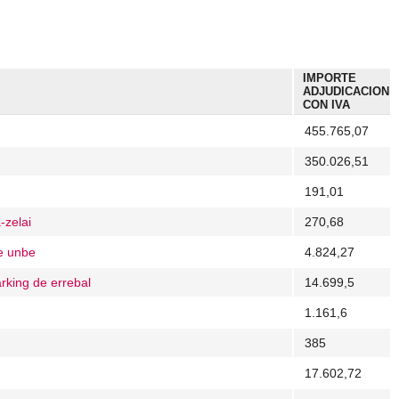
IMPORTE
ADJUDICACION
CON IVA
455.765,07
350.026,51
191,01
-zelai
270,68
de unbe
4.824,27
arking de errebal
14.699,5
1.161,6
385
17.602,72