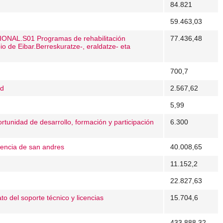
84.821
59.463,03
NAL.S01 Programas de rehabilitación
77.436,48
o de Eibar.Berreskuratze-, eraldatze- eta
700,7
rd
2.567,62
5,99
rtunidad de desarrollo, formación y participación
6.300
dencia de san andres
40.008,65
11.152,2
22.827,63
to del soporte técnico y licencias
15.704,6
433.888,32