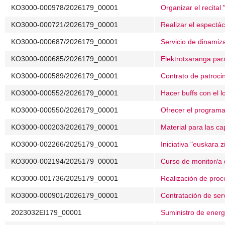
KO3000-000978/2026179_00001
Organizar el recital
KO3000-000721/2026179_00001
Realizar el espectác
KO3000-000687/2026179_00001
Servicio de dinamiza
KO3000-000685/2026179_00001
Elektrotxaranga para
KO3000-000589/2026179_00001
Contrato de patroci
KO3000-000552/2026179_00001
Hacer buffs con el l
KO3000-000550/2026179_00001
Ofrecer el programa
KO3000-000203/2026179_00001
Material para las c
KO3000-002266/2025179_00001
Iniciativa "euskara 
KO3000-002194/2025179_00001
Curso de monitor/a 
KO3000-001736/2025179_00001
Realización de proc
KO3000-000901/2026179_00001
Contratación de serv
2023032EI179_00001
Suministro de energí