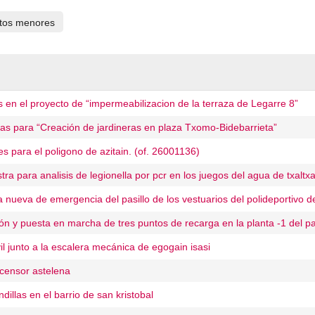
tos menores
en el proyecto de “impermeabilizacion de la terraza de Legarre 8”
ras para “Creación de jardineras en plaza Txomo-Bidebarrieta”
s para el poligono de azitain. (of. 26001136)
a para analisis de legionella por pcr en los juegos del agua de txaltxa
a nueva de emergencia del pasillo de los vestuarios del polideportivo 
ión y puesta en marcha de tres puntos de recarga en la planta -1 del p
il junto a la escalera mecánica de egogain isasi
censor astelena
illas en el barrio de san kristobal