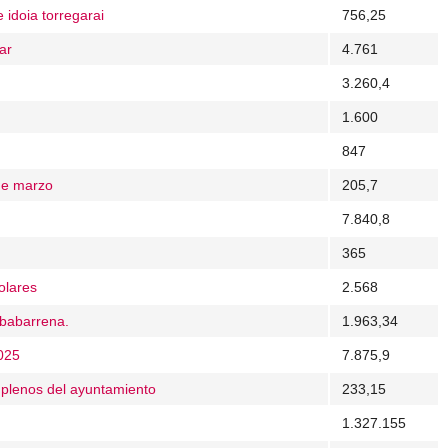
 idoia torregarai
756,25
ar
4.761
3.260,4
1.600
847
 de marzo
205,7
7.840,8
365
olares
2.568
ebabarrena.
1.963,34
2025
7.875,9
e plenos del ayuntamiento
233,15
1.327.155